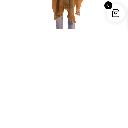
0
Poncho
USD$
1.500